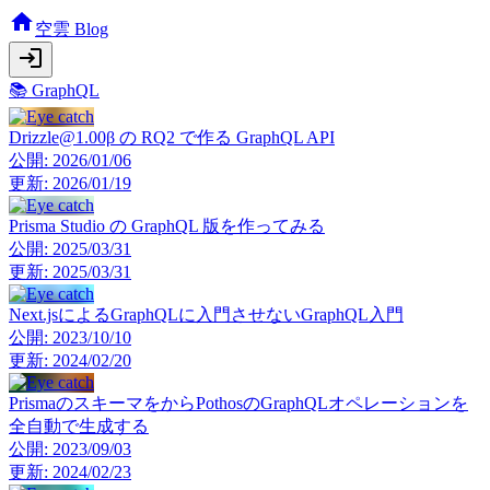
空雲 Blog
📚
GraphQL
Drizzle@1.00β の RQ2 で作る GraphQL API
公開:
2026/01/06
更新:
2026/01/19
Prisma Studio の GraphQL 版を作ってみる
公開:
2025/03/31
更新:
2025/03/31
Next.jsによるGraphQLに入門させないGraphQL入門
公開:
2023/10/10
更新:
2024/02/20
PrismaのスキーマをからPothosのGraphQLオペレーションを
全自動で生成する
公開:
2023/09/03
更新:
2024/02/23