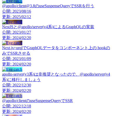
@apollo/client@3.8のuseSuspenseQueryでSSRを行う
公開:
2023/08/16
更新:
2025/02/12
NestJSと@apollo/server(v4系)によるGraphQLの実装
公開:
2023/01/27
更新:
2024/02/20
Next.js+urqlでGraphQLデータをコンポーネント上の hookの
みでSSRさせる
公開:
2023/01/09
更新:
2024/02/20
apollo-server(v3系)は非推奨となったので、@apollo/server(v4
系)に移行しましょう
公開:
2022/12/30
更新:
2024/02/20
@apollo/clientのuseSuspenseQueryでSSR
公開:
2022/12/18
更新:
2024/02/20