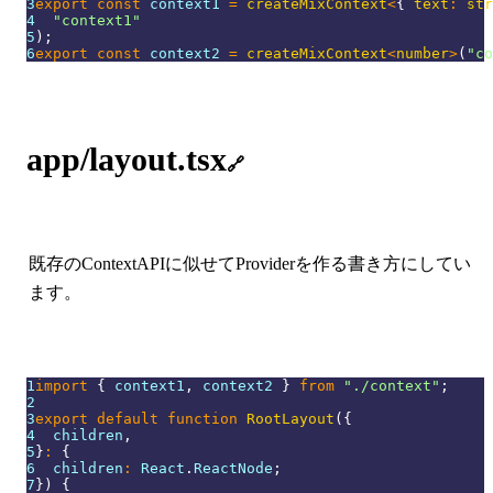
3
export
const
 context1 
=
createMixContext
<
{
 text
:
str
4
"context1"
5
)
;
6
export
const
 context2 
=
createMixContext
<
number
>
(
"co
app/layout.tsx
🔗
既存のContextAPIに似せてProviderを作る書き方にしてい
ます。
1
import
{
 context1
,
 context2 
}
from
"./context"
;
2
3
export
default
function
RootLayout
(
{
4
  children
,
5
}
:
{
6
  children
:
React
.
ReactNode
;
7
}
)
{