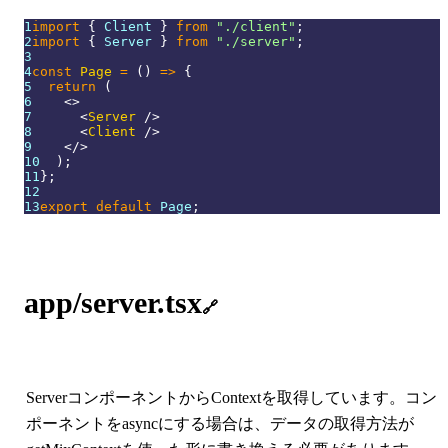
1
import
{
Client
}
from
"./client"
;
2
import
{
Server
}
from
"./server"
;
3
4
const
Page
=
(
)
=>
{
5
return
(
6
<
>
7
<
Server
/>
8
<
Client
/>
9
</
>
10
)
;
11
}
;
12
13
export
default
Page
;
app/server.tsx
🔗
ServerコンポーネントからContextを取得しています。コン
ポーネントをasyncにする場合は、データの取得方法が