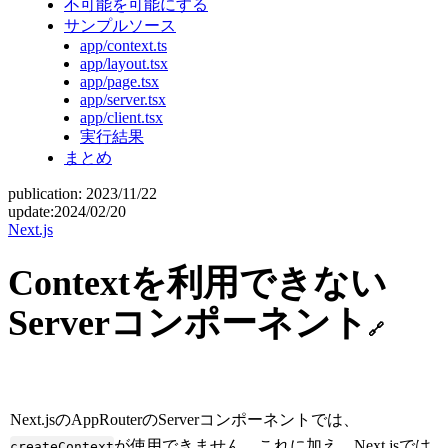
不可能を可能にする
サンプルソース
app/context.ts
app/layout.tsx
app/page.tsx
app/server.tsx
app/client.tsx
実行結果
まとめ
publication:
2023/11/22
update:
2024/02/20
Next.js
Contextを利用できない
Serverコンポーネント
🔗
Next.jsのAppRouterのServerコンポーネントでは、
が使用できません。これに加え、Next.jsでは
createContext