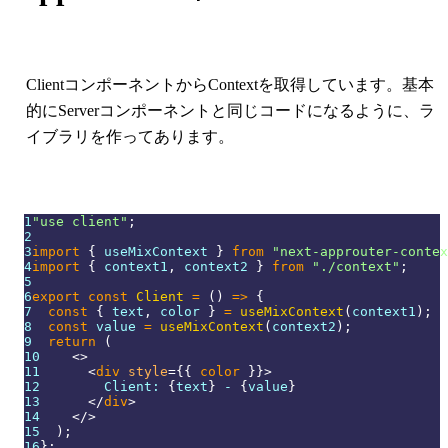
ClientコンポーネントからContextを取得しています。基本
的にServerコンポーネントと同じコードになるように、ラ
イブラリを作ってあります。
1
"use client"
;
2
3
import
{
 useMixContext 
}
from
"next-approuter-contex
4
import
{
 context1
,
 context2 
}
from
"./context"
;
5
6
export
const
Client
=
(
)
=>
{
7
const
{
 text
,
 color 
}
=
useMixContext
(
context1
)
;
8
const
 value 
=
useMixContext
(
context2
)
;
9
return
(
10
<
>
11
<
div
style
=
{
{
 color 
}
}
>
12
        Client: 
{
text
}
 - 
{
value
}
13
</
div
>
14
</
>
15
)
;
16
}
;