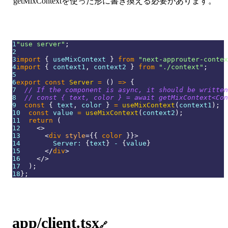
getMixContextを使った形に書き換える必要があります。
1
"use server"
;
2
3
import
{
 useMixContext 
}
from
"next-approuter-contex
4
import
{
 context1
,
 context2 
}
from
"./context"
;
5
6
export
const
Server
=
(
)
=>
{
7
// If the component is async, it should be written
8
// const { text, color } = await getMixContext<Con
9
const
{
 text
,
 color 
}
=
useMixContext
(
context1
)
;
10
const
 value 
=
useMixContext
(
context2
)
;
11
return
(
12
<
>
13
<
div
style
=
{
{
 color 
}
}
>
14
        Server: 
{
text
}
 - 
{
value
}
15
</
div
>
16
</
>
17
)
;
18
}
;
app/client.tsx
🔗