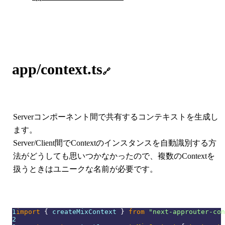
app/context.ts
🔗
Serverコンポーネント間で共有するコンテキストを生成し
ます。
Server/Client間でContextのインスタンスを自動識別する方
法がどうしても思いつかなかったので、複数のContextを
扱うときはユニークな名前が必要です。
1
import
{
 createMixContext 
}
from
"next-approuter-con
2