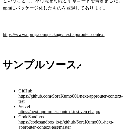
ということで、不可能を可能とするコードを書きました。
npmにパッケージ化したものを登録してあります。
https://www.npmjs.com/package/next-approuter-context
サンプルソース
🔗
GitHub
https://github.com/SoraKumo001/next-approuter-context-
test
Vercel
https://next-approuter-context-test.vercel.app/
CodeSandbox
https://codesandbox.io/p/github/SoraKumo001/next-
approuter-context-test/master