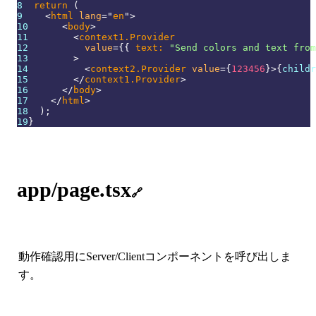
8
return
(
9
<
html
lang
=
"
en
"
>
10
<
body
>
11
<
context1.Provider
12
value
=
{
{
 text
:
"Send colors and text from
13
>
14
<
context2.Provider
value
=
{
123456
}
>
{
childr
15
</
context1.Provider
>
16
</
body
>
17
</
html
>
18
)
;
19
}
app/page.tsx
🔗
動作確認用にServer/Clientコンポーネントを呼び出しま
す。