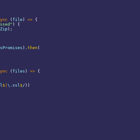
ync
(
file
)
=>
{
ssed"
)
{
Zip
)
;
sPromises
)
.
then
(
ync
(
files
)
=>
{
l
$
|
\.
xsl
$
/
)
)