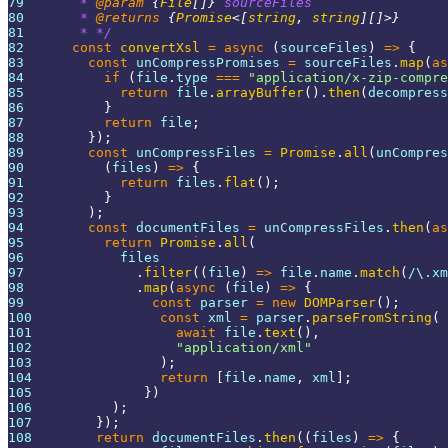
79
       * 
@param
{
File
[
]
}
sourceFiles
80
       * 
@returns
{
Promise
<
[
string
,
 string
]
[
]
>
}
81
       * */
82
const
convertXsl
=
async
(
sourceFiles
)
=>
{
83
const
 unCompressPromises 
=
 sourceFiles
.
map
(
as
84
if
(
file
.
type
===
"application/x-zip-compre
85
return
 file
.
arrayBuffer
(
)
.
then
(
decompress
86
}
87
return
 file
;
88
}
)
;
89
const
 unCompressFiles 
=
Promise
.
all
(
unCompres
90
(
files
)
=>
{
91
return
 files
.
flat
(
)
;
92
}
93
)
;
94
const
 documentFiles 
=
 unCompressFiles
.
then
(
as
95
return
Promise
.
all
(
96
            files
97
.
filter
(
(
file
)
=>
 file
.
name
.
match
(
/
\.
xm
98
.
map
(
async
(
file
)
=>
{
99
const
 parser 
=
new
DOMParser
(
)
;
100
const
 xml 
=
 parser
.
parseFromString
(
101
await
 file
.
text
(
)
,
102
"application/xml"
103
)
;
104
return
[
file
.
name
,
 xml
]
;
105
}
)
106
)
;
107
}
)
;
108
return
 documentFiles
.
then
(
(
files
)
=>
{