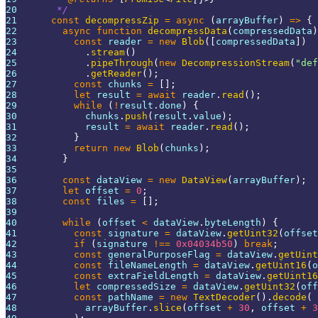
20
       */
21
const
decompressZip
=
async
(
arrayBuffer
)
=>
{
22
async
function
decompressData
(
compressedData
)
23
const
 reader 
=
new
Blob
(
[
compressedData
]
)
24
.
stream
(
)
25
.
pipeThrough
(
new
DecompressionStream
(
"def
26
.
getReader
(
)
;
27
const
 chunks 
=
[
]
;
28
let
 result 
=
await
 reader
.
read
(
)
;
29
while
(
!
result
.
done
)
{
30
            chunks
.
push
(
result
.
value
)
;
31
            result 
=
await
 reader
.
read
(
)
;
32
}
33
return
new
Blob
(
chunks
)
;
34
}
35
36
const
 dataView 
=
new
DataView
(
arrayBuffer
)
;
37
let
 offset 
=
0
;
38
const
 files 
=
[
]
;
39
40
while
(
offset 
<
 dataView
.
byteLength
)
{
41
const
 signature 
=
 dataView
.
getUint32
(
offset
42
if
(
signature 
!==
0x04034b50
)
break
;
43
const
 generalPurposeFlag 
=
 dataView
.
getUint
44
const
 fileNameLength 
=
 dataView
.
getUint16
(
o
45
const
 extraFieldLength 
=
 dataView
.
getUint16
46
let
 compressedSize 
=
 dataView
.
getUint32
(
off
47
const
 pathName 
=
new
TextDecoder
(
)
.
decode
(
48
            arrayBuffer
.
slice
(
offset 
+
30
,
 offset 
+
3