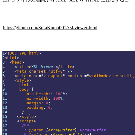
https://github.com/SoraKumo001/xsl-viewer-html
1
<!
DOCTYPE
html
>
2
<
html
>
3
<
head
>
4
<
title
>
XSL Viewer
</
title
>
5
<
meta
charset
=
"
utf-8
"
/>
6
<
meta
name
=
"
viewport
"
content
=
"
width=device-width,
7
<
style
>
8
html
,
9
      body
{
10
min-height
:
100
%
;
11
min-width
:
100
%
;
12
margin
:
0
;
13
padding
:
0
;
14
}
15
</
style
>
16
<
script
>
17
/**
18
       * 
@param
{
arrayBuffer
}
ArrayBuffer
19
       * 
@returns
{
Promise
<
File
[
]
>
}