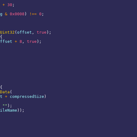
 
+
30
;
g 
&
0x0008
)
!==
0
;
Uint32
(
offset
,
true
)
;
{
ffset 
+
8
,
true
)
;
{
Data
(
t 
+
 compressedSize
)
""
)
;
ileName
)
)
;