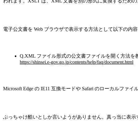
われます。XSLT は、XML 文書を別の形式に変換するための
電子公文書を Web ブラウザで表示する方法として以下の内
Q.XML ファイル形式の公文書ファイルを開く方法
https://shinsei.e-gov.go.jp/contents/help/faq/document.html
Microsoft Edge の IE11 互換モードや Safari の
ぶっちゃけ酷いとしか言いようがありません。真っ当に表示