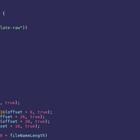
{
late-raw"
)
)
,
true
)
;
16
(
offset 
+
6
,
true
)
;
ffset 
+
26
,
true
)
;
(
offset 
+
28
,
true
)
;
set 
+
18
,
true
)
;
0
+
 fileNameLength
)