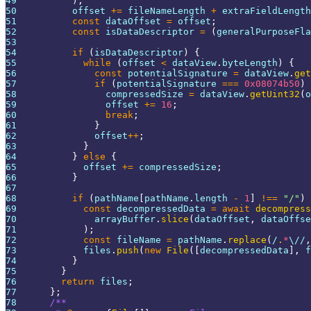
49
)
;
50
          offset 
+=
 fileNameLength 
+
 extraFieldLength
51
const
 dataOffset 
=
 offset
;
52
const
 isDataDescriptor 
=
(
generalPurposeFla
53
54
if
(
isDataDescriptor
)
{
55
while
(
offset 
<
 dataView
.
byteLength
)
{
56
const
 potentialSignature 
=
 dataView
.
get
57
if
(
potentialSignature 
===
0x08074b50
)
58
                compressedSize 
=
 dataView
.
getUint32
(
o
59
                offset 
+=
16
;
60
break
;
61
}
62
              offset
++
;
63
}
64
}
else
{
65
            offset 
+=
 compressedSize
;
66
}
67
68
if
(
pathName
[
pathName
.
length
-
1
]
!==
"/"
)
69
const
 decompressedData 
=
await
decompress
70
              arrayBuffer
.
slice
(
dataOffset
,
 dataOffse
71
)
;
72
const
 fileName 
=
 pathName
.
replace
(
/
.
*
\/
/
,
73
            files
.
push
(
new
File
(
[
decompressedData
]
,
 f
74
}
75
}
76
return
 files
;
77
}
;
78
/**