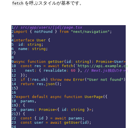
を呼ぶスタイルが基本です。
fetch
1
// src/app/users/[id]/page.tsx
2
import
{
 notFound 
}
from
"next/navigation"
;
3
4
interface
User
{
5
  id
:
string
;
6
  name
:
string
;
7
}
8
9
async
function
getUser
(
id
:
string
)
:
Promise
<
User
>
10
const
 res 
=
await
fetch
(
`
https://api.example.co
11
    next
:
{
 revalidate
:
60
}
,
// Next.js独自のキ
12
}
)
;
13
if
(
!
res
.
ok
)
throw
new
Error
(
"User not found"
)
;
14
return
 res
.
json
(
)
;
15
}
16
17
export
default
async
function
UserPage
(
{
18
  params
,
19
}
:
{
20
  params
:
Promise
<
{
 id
:
string
}
>
;
21
}
)
{
22
const
{
 id 
}
=
await
 params
;
23
const
 user 
=
await
getUser
(
id
)
;
24