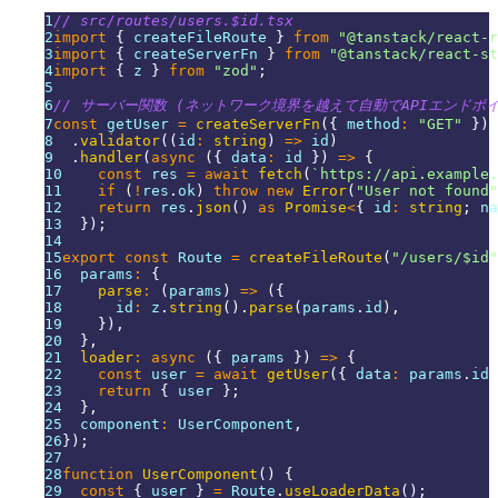
1
// src/routes/users.$id.tsx
2
import
{
 createFileRoute 
}
from
"@tanstack/react-r
3
import
{
 createServerFn 
}
from
"@tanstack/react-st
4
import
{
 z 
}
from
"zod"
;
5
6
// サーバー関数 (ネットワーク境界を越えて自動でAPIエンドポ
7
const
 getUser 
=
createServerFn
(
{
 method
:
"GET"
}
)
8
.
validator
(
(
id
:
string
)
=>
 id
)
9
.
handler
(
async
(
{
 data
:
 id 
}
)
=>
{
10
const
 res 
=
await
fetch
(
`
https://api.example.
11
if
(
!
res
.
ok
)
throw
new
Error
(
"User not found"
12
return
 res
.
json
(
)
as
Promise
<
{
 id
:
string
;
 na
13
}
)
;
14
15
export
const
Route
=
createFileRoute
(
"/users/$id"
16
  params
:
{
17
parse
:
(
params
)
=>
(
{
18
      id
:
 z
.
string
(
)
.
parse
(
params
.
id
)
,
19
}
)
,
20
}
,
21
loader
:
async
(
{
 params 
}
)
=>
{
22
const
 user 
=
await
getUser
(
{
 data
:
 params
.
id
23
return
{
 user 
}
;
24
}
,
25
  component
:
UserComponent
,
26
}
)
;
27
28
function
UserComponent
(
)
{
29
const
{
 user 
}
=
Route
.
useLoaderData
(
)
;