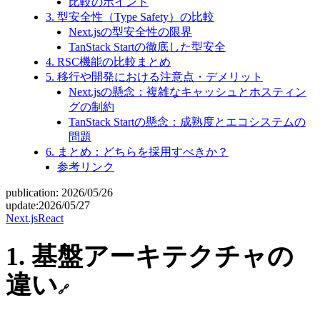
比較のポイント
3. 型安全性（Type Safety）の比較
Next.jsの型安全性の限界
TanStack Startの徹底した型安全
4. RSC機能の比較まとめ
5. 移行や開発における注意点・デメリット
Next.jsの懸念：複雑なキャッシュとホスティン
グの制約
TanStack Startの懸念：成熟度とエコシステムの
問題
6. まとめ：どちらを採用すべきか？
参考リンク
publication:
2026/05/26
update:
2026/05/27
Next.js
React
1. 基盤アーキテクチャの
違い
🔗