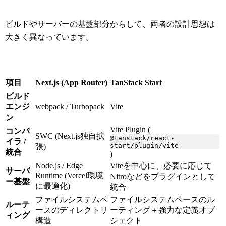
ビルドやサーバーの基盤部分からして、両者の設計思想は
大きく異なっています。
項目
Next.js (App Router)
TanStack Start
ビルド
エンジ
webpack / Turbopack
Vite
ン
Vite Plugin (
コンパ
SWC (Next.js独自拡
@tanstack/react-
イラ /
start/plugin/vite
張)
統合
)
Node.js / Edge
Viteを中心に、必要に応じて
サーバ
Runtime (Vercel環境
Nitroなどをプラグインとして
ー基盤
に最適化)
統合
ファイルシステムベ
ファイルシステムベースのル
ルーテ
ースのディレクトリ
ーティング＋強力な定義オブ
ィング
構造
ジェクト