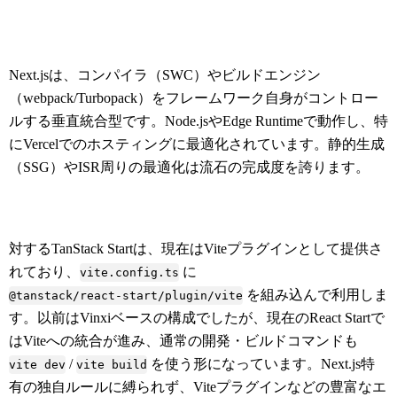
Next.jsは、コンパイラ（SWC）やビルドエンジン
（webpack/Turbopack）をフレームワーク自身がコントロー
ルする垂直統合型です。Node.jsやEdge Runtimeで動作し、特
にVercelでのホスティングに最適化されています。静的生成
（SSG）やISR周りの最適化は流石の完成度を誇ります。
対するTanStack Startは、現在はViteプラグインとして提供さ
れており、
に
vite.config.ts
を組み込んで利用しま
@tanstack/react-start/plugin/vite
す。以前はVinxiベースの構成でしたが、現在のReact Startで
はViteへの統合が進み、通常の開発・ビルドコマンドも
/
を使う形になっています。Next.js特
vite dev
vite build
有の独自ルールに縛られず、Viteプラグインなどの豊富なエ