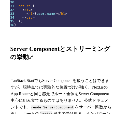
30
31
return
(
32
<
div
>
33
<
h1
>
{
user
.
name
}
</
h1
>
34
</
div
>
35
)
;
36
}
Server Componentとストリーミング
の挙動
🔗
TanStack StartでもServer Componentを扱うことはできま
すが、現時点では実験的な位置づけが強く、Next.jsの
App Routerと同じ感覚でルート全体をServer Component
中心に組み立てるものではありません。公式ドキュメ
ントでも、
をサーバー関数から
renderServerComponent
返し、ルートの
経由で受け取るようなパターン
loader