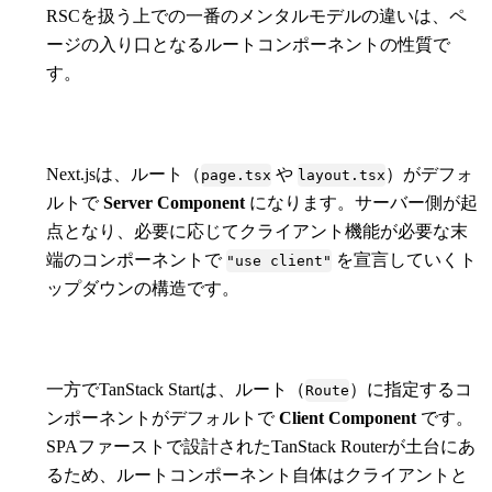
RSCを扱う上での一番のメンタルモデルの違いは、ペ
ージの入り口となるルートコンポーネントの性質で
す。
Next.jsは、ルート（
や
）がデフォ
page.tsx
layout.tsx
ルトで
Server Component
になります。サーバー側が起
点となり、必要に応じてクライアント機能が必要な末
端のコンポーネントで
を宣言していくト
"use client"
ップダウンの構造です。
一方でTanStack Startは、ルート（
）に指定するコ
Route
ンポーネントがデフォルトで
Client Component
です。
SPAファーストで設計されたTanStack Routerが土台にあ
るため、ルートコンポーネント自体はクライアントと