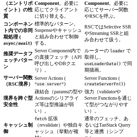
（エントリポ
Component
。必要に
Component
。必要に
イント）の性
応じてクライアント
応じてサーバー関数
質
に切り替える。
やRSCを呼ぶ。
標準的なパターン。
コンポーネン
RSCではSelective SSR
Suspenseやキャッシュ
ト内での非同
やStreaming SSRと組
と組み合わせて制御
期処理 (
み合わせて扱う。
)
する。
async/await
Server Component内で
ルーターの
で
loader
推奨データフ
の直接フェッチ（API
取得し、
ェッチパター
呼び出しやDBクエ
で同
useLoaderData()
ン
リ）。
期描画。
サーバー関数
Server Actions (
Server Functions (
)
)
（RSC境界）
"use server"
createServerFn()
疎結合（paramsの型や
強力（validatorや
境界を跨ぐ型
Actionsのシリアライ
Server Functionsを通じ
安全性
ズ等は型推論が弱
て型がつながりやす
い）。
い）。
拡張
通常のフェッチ、あ
fetch
キャッシュ制
（revalidate）や独自キ
るいはTanStack Query
御
ャッシュ（挙動が複
等と連携（シンプ