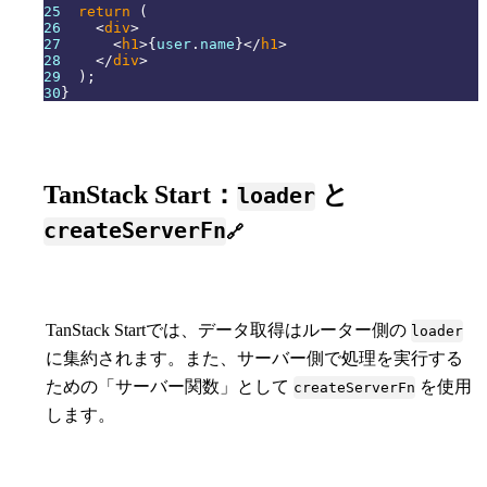
25
return
(
26
<
div
>
27
<
h1
>
{
user
.
name
}
</
h1
>
28
</
div
>
29
)
;
30
}
TanStack Start：
と
loader
createServerFn
🔗
TanStack Startでは、データ取得はルーター側の
loader
に集約されます。また、サーバー側で処理を実行する
ための「サーバー関数」として
を使用
createServerFn
します。