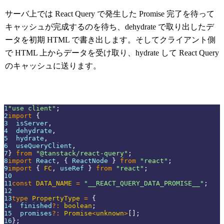
サーバ上では React Query で発生した Promise 完了を待って
キャッシュが完成するのを待ち、dehydrate で取り出したデ
ータを初期 HTML で書き出します。そしてクライアント側
で HTML 上からデータを受け取り、hydrate して React Query
のキャッシュに送ります。
1
"use client"
;
2
import
{
3
  isServer
,
4
  dehydrate
,
5
  hydrate
,
6
  useQueryClient
,
7
}
from
"@tanstack/react-query"
;
8
import
React
,
{
ReactNode
}
from
"react"
;
9
import
{
FC
,
 useRef 
}
from
"react"
;
10
11
const
DATA_NAME
=
"__REACT_QUERY_DATA_PROMISE__"
;
12
13
type
PropertyType
=
{
14
  finished
?
:
boolean
;
15
  promises
?
:
Promise
<
unknown
>
[
]
;
16
}
;