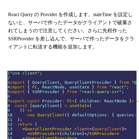
React Query の Provider を作成します。staleTime を設定し
ないと、サーバで作ったデータがクライアントで破棄さ
れてしまうので注意してください。さらに先程作った
SSRProvider を差し込んで、サーバで作ったデータをクラ
イアントに転送する機能を追加します。
1
"use client"
;
2
3
import
{
QueryClient
,
QueryClientProvider
}
from
"@t
4
import
{
FC
,
ReactNode
,
 useState 
}
from
"react"
;
5
import
{
SSRProvider
}
from
"react-query-ssr"
;
6
7
export
const
Provider
:
FC
<
{
 children
:
ReactNode
}
>
=
8
const
[
queryClient
]
=
useState
(
9
(
)
=>
10
new
QueryClient
(
{
 defaultOptions
:
{
 queries
:
11
)
;
12
return
(
13
<
QueryClientProvider
client
=
{
queryClient
}
>
14
<
SSRProvider
>
{
children
}
</
SSRProvider
>
15
</
QueryClientProvider
>