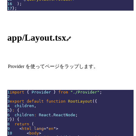
16
)
;
17
}
;
app/Layout.tsx
🔗
Provider を使ってページをラップします。
1
import
{
Provider
}
from
"./Provider"
;
2
3
export
default
function
RootLayout
(
{
4
  children
,
5
}
:
{
6
  children
:
React
.
ReactNode
;
7
}
)
{
8
return
(
9
<
html
lang
=
"
en
"
>
10
<
body
>