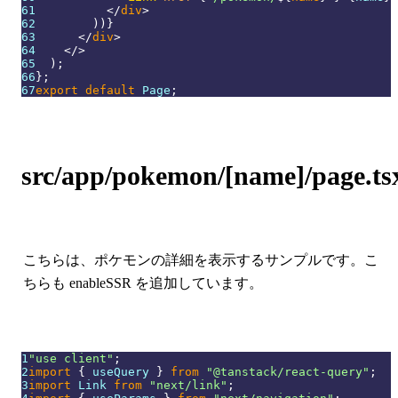
61
</
div
>
62
)
)
}
63
</
div
>
64
</
>
65
)
;
66
}
;
67
export
default
Page
;
src/app/pokemon/[name]/page.ts
こちらは、ポケモンの詳細を表示するサンプルです。こ
ちらも enableSSR を追加しています。
1
"use client"
;
2
import
{
 useQuery 
}
from
"@tanstack/react-query"
;
3
import
Link
from
"next/link"
;