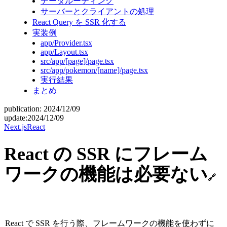
データルーティング
サーバーとクライアントの処理
React Query を SSR 化する
実装例
app/Provider.tsx
app/Layout.tsx
src/app/[page]/page.tsx
src/app/pokemon/[name]/page.tsx
実行結果
まとめ
publication:
2024/12/09
update:
2024/12/09
Next.js
React
React の SSR にフレーム
ワークの機能は必要ない
🔗
React で SSR を行う際、フレームワークの機能を使わずに