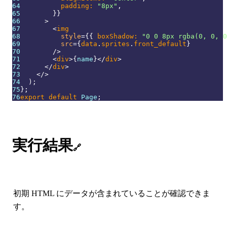
64
          padding
:
"8px"
,
65
}
}
66
>
67
<
img
68
style
=
{
{
 boxShadow
:
"0 0 8px rgba(0, 0, 0
69
src
=
{
data
.
sprites
.
front_default
}
70
/>
71
<
div
>
{
name
}
</
div
>
72
</
div
>
73
</
>
74
)
;
75
}
;
76
export
default
Page
;
実行結果
🔗
初期 HTML にデータが含まれていることが確認できま
す。