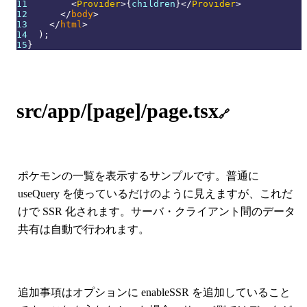
11
<
Provider
>
{
children
}
</
Provider
>
12
</
body
>
13
</
html
>
14
)
;
15
}
src/app/[page]/page.tsx
🔗
ポケモンの一覧を表示するサンプルです。普通に
useQuery を使っているだけのように見えますが、これだ
けで SSR 化されます。サーバ・クライアント間のデータ
共有は自動で行われます。
追加事項はオプションに enableSSR を追加していること