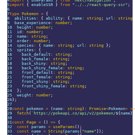
4
import
{
 useParams 
}
from
"next/navigation"
;
5
import
{
 enableSSR 
}
from
"../../react-query-ssr"
;
6
7
type
Pokemon
=
{
8
  abilities
:
{
 ability
:
{
 name
:
string
;
 url
:
string
9
  base_experience
:
number
;
10
  height
:
number
;
11
  id
:
number
;
12
  name
:
string
;
13
  order
:
number
;
14
  species
:
{
 name
:
string
;
 url
:
string
}
;
15
  sprites
:
{
16
    back_default
:
string
;
17
    back_female
:
string
;
18
    back_shiny
:
string
;
19
    back_shiny_female
:
string
;
20
    front_default
:
string
;
21
    front_female
:
string
;
22
    front_shiny
:
string
;
23
    front_shiny_female
:
string
;
24
}
;
25
  weight
:
number
;
26
}
;
27
28
const
 pokemon 
=
(
name
:
string
)
:
Promise
<
Pokemon
>
=>
29
fetch
(
`
https://pokeapi.co/api/v2/pokemon/
${
name
}
`
30
31
const
Page
=
(
)
=>
{
32
const
 params 
=
useParams
(
)
;
33
const
 name 
=
String
(
params
[
"name"
]
)
;