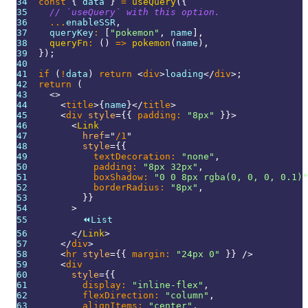
34
const
{
 data 
}
=
useQuery
(
{
35
// `useQuery` with this option.
36
...
enableSSR
,
37
    queryKey
:
[
"pokemon"
,
 name
]
,
38
queryFn
:
(
)
=>
pokemon
(
name
)
,
39
}
)
;
40
41
if
(
!
data
)
return
<
div
>
loading
</
div
>
;
42
return
(
43
<
>
44
<
title
>
{
name
}
</
title
>
45
<
div
style
=
{
{
 padding
:
"8px"
}
}
>
46
<
Link
47
href
=
"
/1
"
48
style
=
{
{
49
            textDecoration
:
"none"
,
50
            padding
:
"8px 32px"
,
51
            boxShadow
:
"0 0 8px rgba(0, 0, 0, 0.1)"
52
            borderRadius
:
"8px"
,
53
}
}
54
>
55
          ⏪️List
56
</
Link
>
57
</
div
>
58
<
hr
style
=
{
{
 margin
:
"24px 0"
}
}
/>
59
<
div
60
style
=
{
{
61
          display
:
"inline-flex"
,
62
          flexDirection
:
"column"
,
63
          alignItems
:
"center"
,