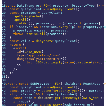
17
18
const
DataTransfer
:
FC
<
{
 property
:
PropertyType
}
>
=
19
const
 queryClient 
=
useQueryClient
(
)
;
20
const
 promises 
=
 queryClient
21
.
getQueryCache
(
)
22
.
getAll
(
)
23
.
flatMap
(
(
{
 promise 
}
)
=>
(
promise 
?
[
promise
]
:
24
if
(
isServer 
&&
!
promises
.
every
(
(
p
)
=>
 property
.
pro
25
    property
.
promises
=
 promises
;
26
throw
Promise
.
all
(
promises
)
;
27
}
28
const
 value 
=
dehydrate
(
queryClient
)
;
29
return
(
30
<
script
31
id
=
{
DATA_NAME
}
32
type
=
"
application/json
"
33
dangerouslySetInnerHTML
=
{
{
34
        __html
:
JSON
.
stringify
(
value
)
.
replace
(
/
<
/
g
,
"
35
}
}
36
/>
37
)
;
38
}
;
39
40
export
const
SSRProvider
:
FC
<
{
 children
:
ReactNode
}
>
41
const
 queryClient 
=
useQueryClient
(
)
;
42
const
 property 
=
useRef
<
PropertyType
>
(
{
}
)
.
current
;
43
if
(
!
isServer 
&&
!
property
.
finished
)
{
44
const
 node 
=
document
.
getElementById
(
DATA_NAME
)
;
45
if
(
node
)
{
46
const
 value 
=
JSON
.
parse
(
node
.
innerHTML
)
;