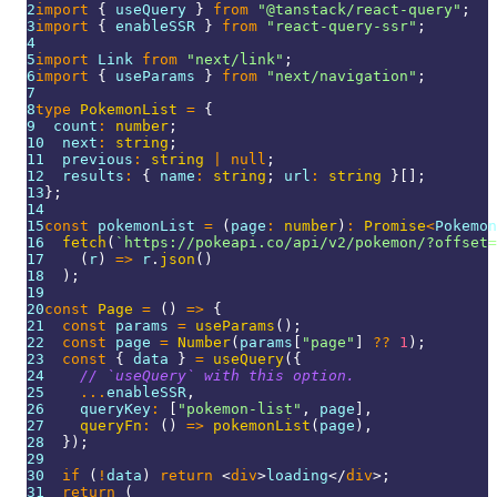
2
import
{
 useQuery 
}
from
"@tanstack/react-query"
;
3
import
{
 enableSSR 
}
from
"react-query-ssr"
;
4
5
import
Link
from
"next/link"
;
6
import
{
 useParams 
}
from
"next/navigation"
;
7
8
type
PokemonList
=
{
9
  count
:
number
;
10
  next
:
string
;
11
  previous
:
string
|
null
;
12
  results
:
{
 name
:
string
;
 url
:
string
}
[
]
;
13
}
;
14
15
const
 pokemonList 
=
(
page
:
number
)
:
Promise
<
Pokemon
16
fetch
(
`
https://pokeapi.co/api/v2/pokemon/?offset=
17
(
r
)
=>
 r
.
json
(
)
18
)
;
19
20
const
Page
=
(
)
=>
{
21
const
 params 
=
useParams
(
)
;
22
const
 page 
=
Number
(
params
[
"page"
]
??
1
)
;
23
const
{
 data 
}
=
useQuery
(
{
24
// `useQuery` with this option.
25
...
enableSSR
,
26
    queryKey
:
[
"pokemon-list"
,
 page
]
,
27
queryFn
:
(
)
=>
pokemonList
(
page
)
,
28
}
)
;
29
30
if
(
!
data
)
return
<
div
>
loading
</
div
>
;
31
return
(