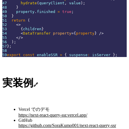
47
hydrate
(
queryClient
,
 value
)
;
48
}
49
    property
.
finished
=
true
;
50
}
51
return
(
52
<
>
53
{
children
}
54
<
DataTransfer
property
=
{
property
}
/>
55
</
>
56
)
;
57
}
;
58
59
export
const
 enableSSR 
=
{
 suspense
:
 isServer 
}
;
実装例
🔗
Vercel でのデモ
https://next-react-query-ssr.vercel.app/
GitHub
https://github.com/SoraKumo001/next-react-query-ssr