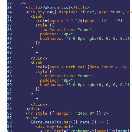
32
<
>
33
<
title
>
Pokemon List
</
title
>
34
<
div
style
=
{
{
 display
:
"flex"
,
 gap
:
"8px"
,
 pa
35
<
Link
36
href
=
{
page 
>
1
?
`
/
${
page 
-
1
}
`
:
""
}
37
style
=
{
{
38
            textDecoration
:
"none"
,
39
            padding
:
"8px"
,
40
            boxShadow
:
"0 0 8px rgba(0, 0, 0, 0.1)"
41
}
}
42
>
43
          ⏪️
44
</
Link
>
45
<
Link
46
href
=
{
page 
<
Math
.
ceil
(
data
.
count
/
20
)
?
47
style
=
{
{
48
            textDecoration
:
"none"
,
49
            padding
:
"8px"
,
50
            boxShadow
:
"0 0 8px rgba(0, 0, 0, 0.1)"
51
}
}
52
>
53
          ⏩️
54
</
Link
>
55
</
div
>
56
<
hr
style
=
{
{
 margin
:
"24px 0"
}
}
/>
57
<
div
>
58
{
data
.
results
.
map
(
(
{
 name 
}
)
=>
(
59
<
div
key
=
{
name
}
>
60
<
Link
href
=
{
`
/pokemon/
${
name
}
`
}
>
{
name
}
<